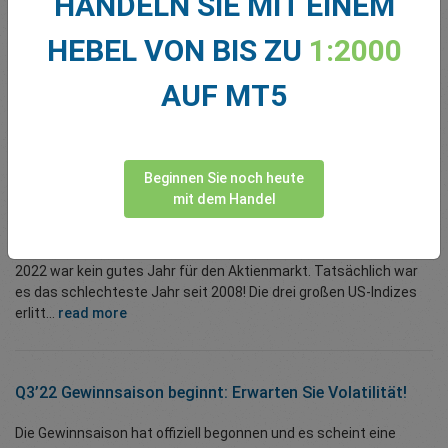
HANDELN SIE MIT EINEM
HEBEL VON BIS ZU
1:2000
Cash-Indizes: Jetzt bei easyMarkets verfügbar!
AUF MT5
easyMarkets freut sich bekannt zu geben, dass es mit der
Einführung von Cash-Indizes ein weiteres neues Produkt auf den
Markt bringt, ...
read more
Beginnen Sie noch heute
mit dem Handel
Q4 2022 Gewinnsaison beginnt!
2022 war kein gutes Jahr für den Aktienmarkt. Tatsächlich war
es das schlechteste Jahr seit 2008! Die drei großen US-Indizes
erlitt...
read more
Q3’22 Gewinnsaison beginnt: Erwarten Sie Volatilität!
Die Gewinnsaison hat offiziell begonnen und es scheint eine