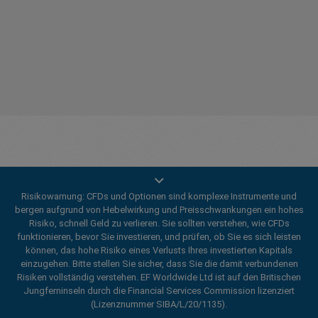
Risikowarnung: CFDs und Optionen sind komplexe Instrumente und
bergen aufgrund von Hebelwirkung und Preisschwankungen ein hohes
Risiko, schnell Geld zu verlieren. Sie sollten verstehen, wie CFDs
funktionieren, bevor Sie investieren, und prüfen, ob Sie es sich leisten
können, das hohe Risiko eines Verlusts Ihres investierten Kapitals
einzugehen. Bitte stellen Sie sicher, dass Sie die damit verbundenen
Risiken vollständig verstehen. EF Worldwide Ltd ist auf den Britischen
Innovativ seit 2001
Jungferninseln durch die Financial Services Commission lizenziert
(Lizenznummer SIBA/L/20/1135).
easyMarkets bedient seine Kunden seit 2001. Von Anfang