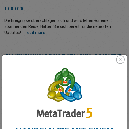
1.000.000
Die Ereignisse überschlagen sich und wir stehen vor einer
spannenden Reise. Halten Sie sich bereit für die neuesten
Updates! ...
read more
Die Berichtssaison für das zweite Quartal 2023 beginnt!
Die Berichtssaison für das zweite Quartal 2023 beginnt! „Die
vierteljährliche Gewinnsaison steht vor der Tür, und obwohl die
Wirtschaft weite...
read more
Q1 2023 Gewinnsaison beginnt!
Q1-Berichtssaison ist in vollem Gange! Jeder liebt einen guten
Plot Twist, und das diesjährige Q1 hat in dieser Hinsicht geliefert!
Da sich der April...
read more