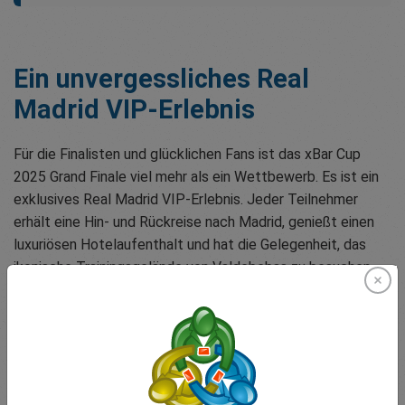
Ein unvergessliches Real
Madrid VIP-Erlebnis
Für die Finalisten und glücklichen Fans ist das xBar Cup
2025 Grand Finale viel mehr als ein Wettbewerb. Es ist ein
exklusives Real Madrid VIP-Erlebnis. Jeder Teilnehmer
erhält eine Hin- und Rückreise nach Madrid, genießt einen
luxuriösen Hotelaufenthalt und hat die Gelegenheit, das
ikonische Trainingsgelände von Valdebebas zu besuchen,
auf dem die Stars von Real Madrid trainieren.
Wer wird den xBar Cup 2025
Titel gewinnen?