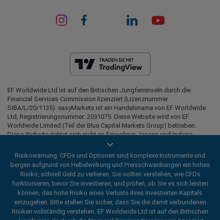
EF Worldwide Ltd ist auf den Britischen Jungferninseln durch die
Financial Services Commission lizenziert (Lizenznummer
SIBA/L/20/1135). easyMarkets ist ein Handelsname von EF Worldwide
Ltd, Registrierungsnummer: 2031075. Diese Website wird von EF
Worldwide Limited (Teil der Blue Capital Markets Group) betrieben.
Diese Website richtet sich nicht an Einwohner Japans und Indiens.
Eingeschränkte Regionen:
EF Worldwide Ltd bietet Einwohnern
Risikowarnung: CFDs und Optionen sind komplexe Instrumente und
bestimmter Regionen keine Dienstleistungen an, darunter die Vereinigten
bergen aufgrund von Hebelwirkung und Preisschwankungen ein hohes
Staaten von Amerika, Israel, British Columbia, Manitoba, Quebec,
Risiko, schnell Geld zu verlieren. Sie sollten verstehen, wie CFDs
Ontario, Afghanistan, Belarus, Kuba, Iran, Libyen, Myanmar, Nicaragua,
funktionieren, bevor Sie investieren, und prüfen, ob Sie es sich leisten
Nordkorea, Panama, die Russische Föderation, die Seychellen und
Venezuela.
können, das hohe Risiko eines Verlusts Ihres investierten Kapitals
einzugehen. Bitte stellen Sie sicher, dass Sie die damit verbundenen
easyMarkets ist eine eingetragene Marke. Copyright © 2001 - 2026. Alle
Risiken vollständig verstehen. EF Worldwide Ltd ist auf den Britischen
Rechte vorbehalten.