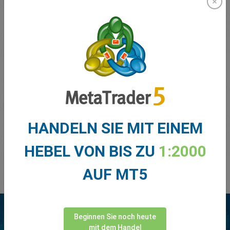
Facebook
Messenger
Viber
What's App
HANDELN SIE MIT EINEM
HEBEL VON BIS ZU
1:2000
Live Chat
AUF MT5
Beginnen Sie noch heute
mit dem Handel