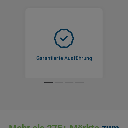
Garantierte Ausführung
Anders als beim Handel mit
Aktien gibt es immer einen
Käufer und einen Verkäufer, was
bedeutet, dass Sie nie auf einem
Garantierte Ausführung
Vermögenswert sitzenbleiben.