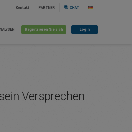
question_answer
Kontakt
PARTNER
CHAT
Registrieren Sie sich
Login
NALYSEN
 sein Versprechen