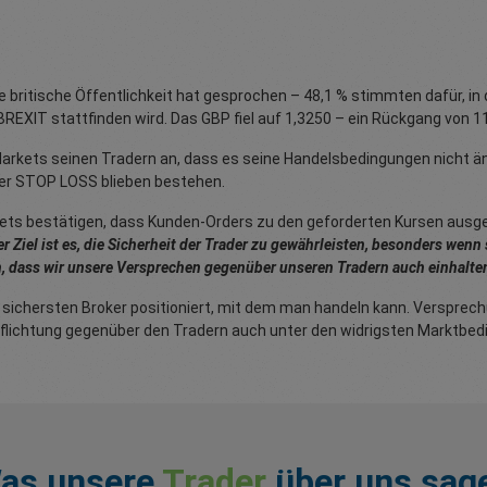
 britische Öffentlichkeit hat gesprochen – 48,1 % stimmten dafür, in 
REXIT stattfinden wird. Das GBP fiel auf 1,3250 – ein Rückgang von 11
rkets seinen Tradern an, dass es seine Handelsbedingungen nicht ände
ter STOP LOSS blieben bestehen.
kets bestätigen, dass Kunden-Orders zu den geforderten Kursen ausg
r Ziel ist es, die Sicherheit der Trader zu gewährleisten, besonders wenn
en, dass wir unsere Versprechen gegenüber unseren Tradern auch einhalten
d sichersten Broker positioniert, mit dem man handeln kann. Verspre
flichtung gegenüber den Tradern auch unter den widrigsten Marktbedi
as unsere
Trader
über uns sag