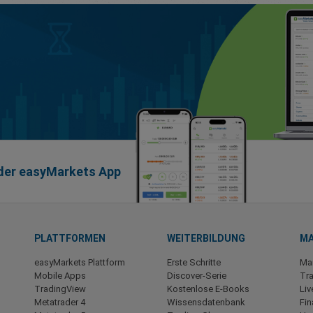
t der easyMarkets App
PLATTFORMEN
WEITERBILDUNG
MA
easyMarkets Plattform
Erste Schritte
Mar
Mobile Apps
Discover-Serie
Tra
TradingView
Kostenlose E-Books
Li
Metatrader 4
Wissensdatenbank
Fin