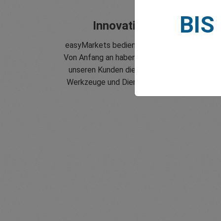
BIS
Innovativ seit 2001
easyMarkets bedient seine Kunden seit 2001
Von Anfang an haben wir uns zum Ziel gesetzt
unseren Kunden die innovativsten Produkte,
Werkzeuge und Dienstleistungen anzubieten