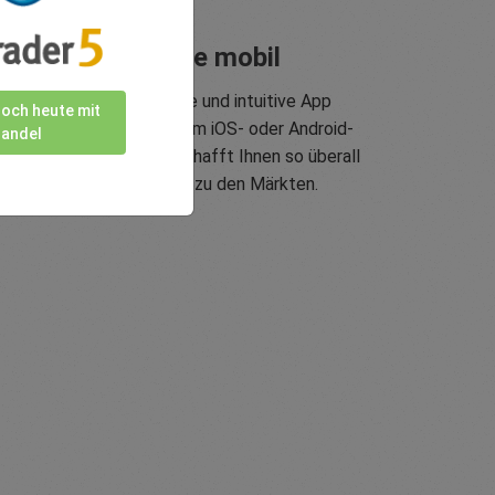
Handeln Sie mobil
easyMarkets innovative und intuitive App
noch heute mit
rmöglicht Ihnen, auf jedem iOS- oder Android-
andel
erät zu handeln und verschafft Ihnen so überall
und jederzeit Zugang zu den Märkten.