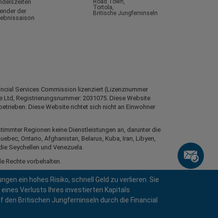
ndelszeiten
Road Town,
Tortola,
ender der
Britische Jungferninseln
gebnissaison
nancial Services Commission lizenziert (Lizenznummer
e Ltd, Registrierungsnummer: 2031075. Diese Website
betrieben. Diese Website richtet sich nicht an Einwohner
timmter Regionen keine Dienstleistungen an, darunter die
uebec, Ontario, Afghanistan, Belarus, Kuba, Iran, Libyen,
die Seychellen und Venezuela.
le Rechte vorbehalten.
n ein hohes Risiko, schnell Geld zu verlieren. Sie
 eines Verlusts Ihres investierten Kapitals
uf den Britischen Jungferninseln durch die Financial