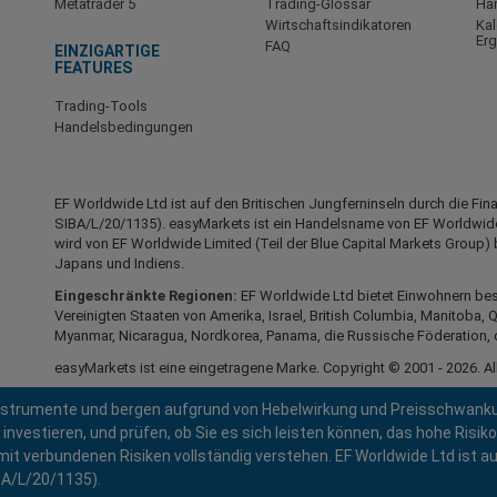
Metatrader 5
Trading-Glossar
Ha
Wirtschaftsindikatoren
Kal
Er
FAQ
EINZIGARTIGE
FEATURES
Trading-Tools
Handelsbedingungen
EF Worldwide Ltd ist auf den Britischen Jungferninseln durch die Fi
SIBA/L/20/1135). easyMarkets ist ein Handelsname von EF Worldwid
wird von EF Worldwide Limited (Teil der Blue Capital Markets Group) 
Japans und Indiens.
Eingeschränkte Regionen:
EF Worldwide Ltd bietet Einwohnern bes
Vereinigten Staaten von Amerika, Israel, British Columbia, Manitoba, Q
Myanmar, Nicaragua, Nordkorea, Panama, die Russische Föderation, 
easyMarkets ist eine eingetragene Marke. Copyright © 2001 - 2026. Al
strumente und bergen aufgrund von Hebelwirkung und Preisschwankunge
 investieren, und prüfen, ob Sie es sich leisten können, das hohe Risiko
amit verbundenen Risiken vollständig verstehen. EF Worldwide Ltd ist a
BA/L/20/1135).