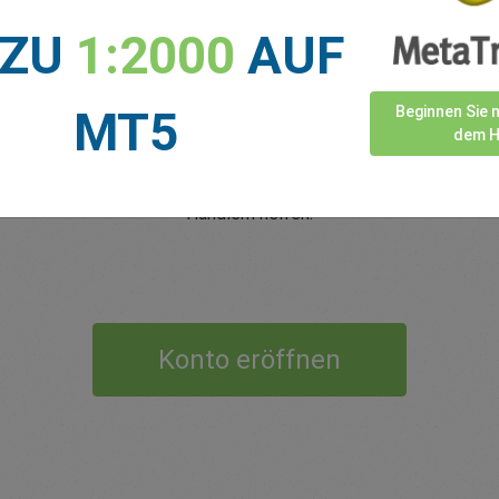
 ZU
1:2000
AUF
5-Sterne-Trustpilot-Bewertung
.
Seit 2001 ist easyMarkets bestrebt, ein
MT5
Beginnen Sie 
,
Höchstmaß an Kundenbetreuung zu bieten, mit
e
dem H
exklusiven Risikomanagement-Tools, 24/5-
G
.
Kundendienst und Konditionen, die unseren
Händlern helfen.
Konto eröffnen