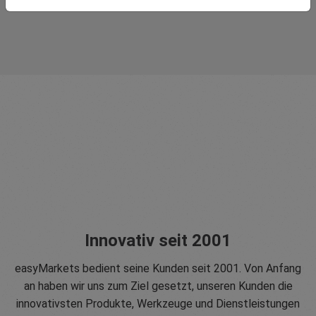
Innovativ seit 2001
easyMarkets bedient seine Kunden seit 2001. Von Anfang
an haben wir uns zum Ziel gesetzt, unseren Kunden die
innovativsten Produkte, Werkzeuge und Dienstleistungen