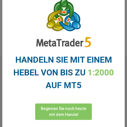
Wenn Sie Fragen oder Bedenken haben, können Sie sich
gerne an unser kompetentes Kundendienstteam wenden,
das unseren Kunden eines der besten Kundenerlebnisse der
Branche bietet!
HANDELN SIE MIT EINEM
HEBEL VON BIS ZU
1:2000
Was unsere
Trader
über uns
sagen
AUF MT5
Beginnen Sie noch heute
mit dem Handel