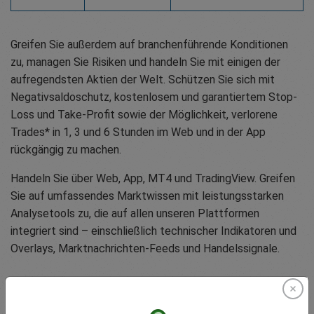
Greifen Sie außerdem auf branchenführende Konditionen
zu, managen Sie Risiken und handeln Sie mit einigen der
aufregendsten Aktien der Welt. Schützen Sie sich mit
Negativsaldoschutz, kostenlosem und garantiertem Stop-
Loss und Take-Profit sowie der Möglichkeit, verlorene
Trades* in 1, 3 und 6 Stunden im Web und in der App
rückgängig zu machen.
Handeln Sie über Web, App, MT4 und TradingView. Greifen
Sie auf umfassendes Marktwissen mit leistungsstarken
Analysetools zu, die auf allen unseren Plattformen
integriert sind – einschließlich technischer Indikatoren und
Overlays, Marktnachrichten-Feeds und Handelssignale.
Handel jetzt