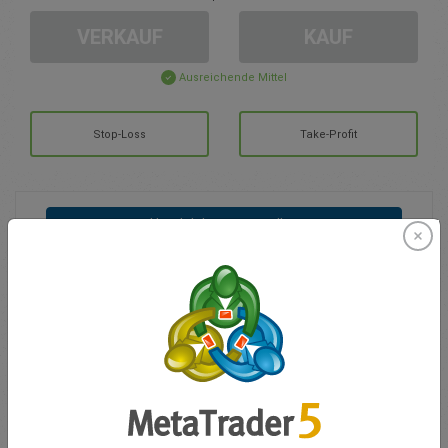
VERKAUF
KAUF
Ausreichende Mittel
Stop-Loss
Take-Profit
Handelskonto erstellen
Kundenbetreuung
Handel in
Kontostand für den Handel
0.00
Meine Boni
0.00
Summe offener GuV
0.00