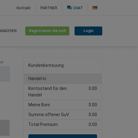
question_answer
Kontakt
PARTNER
CHAT
Registrieren Sie sich
Login
ANALYSEN
Handelskonto erstellen
rt
Kundenbetreuung
Handel in
Kontostand für den
0.00
Handel
Meine Boni
0.00
Summe offener GuV
0.00
Total Premium
0.00