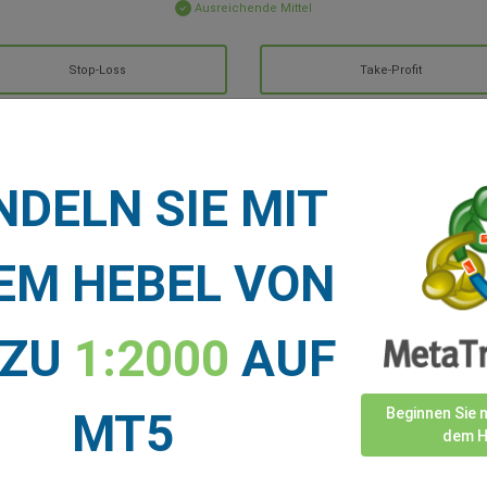
Ausreichende Mittel
Stop-Loss
Take-Profit
TNACHRICHTEN
DELN SIE MIT
Mehr anzeigen >
EM HEBEL VON
 ZU
1:2000
AUF
MT5
Beginnen Sie 
dem H