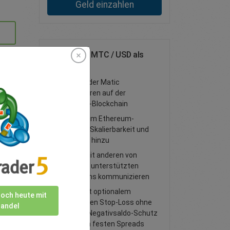
Geld einzahlen
Handeln Sie MTC / USD als
Spot-Trade
Polygon oder Matic
funktionieren auf der
Ethereum-Blockchain
Es fügt dem Ethereum-
Netzwerk Skalierbarkeit und
Flexibilität hinzu
Es kann mit anderen von
Ethereum unterstützten
Blockchains kommunizieren
Handel mit optionalem
noch heute mit
garantierten Stop-Loss ohne
andel
Slippage, Negativsaldo-Schutz
und engen festen Spreads