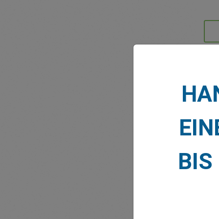
MARK
HAN
EIN
BIS