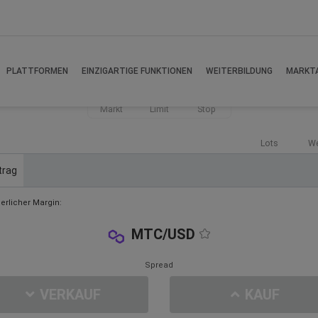
PLATTFORMEN
EINZIGARTIGE FUNKTIONEN
WEITERBILDUNG
MARKT
Markt
Limit
Stop
Lots
We
trag
derlicher Margin:
MTC/USD
Spread
VERKAUF
KAUF