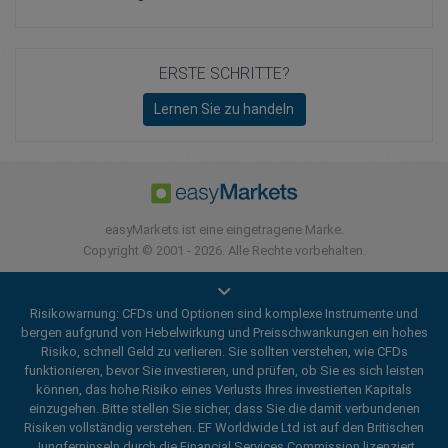
ERSTE SCHRITTE?
Lernen Sie zu handeln
easyMarkets ist eine eingetragene Marke.
Copyright © 2001 - 2026. Alle Rechte vorbehalten.
Risikowarnung: CFDs und Optionen sind komplexe Instrumente und
bergen aufgrund von Hebelwirkung und Preisschwankungen ein hohes
Risiko, schnell Geld zu verlieren. Sie sollten verstehen, wie CFDs
funktionieren, bevor Sie investieren, und prüfen, ob Sie es sich leisten
können, das hohe Risiko eines Verlusts Ihres investierten Kapitals
einzugehen. Bitte stellen Sie sicher, dass Sie die damit verbundenen
Risiken vollständig verstehen. EF Worldwide Ltd ist auf den Britischen
Jungferninseln durch die Financial Services Commission lizenziert