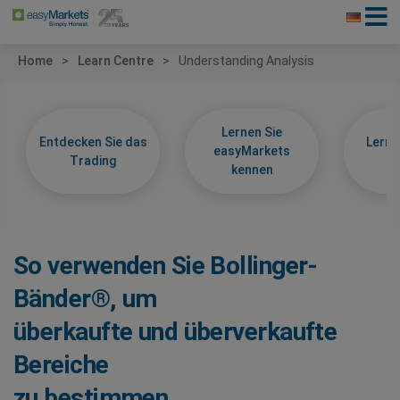
Home
Learn Centre
Understanding Analysis
Lernen Sie
Entdecken Sie das
Lerne
easyMarkets
Trading
k
kennen
So verwenden Sie Bollinger-
Bänder®, um
überkaufte und überverkaufte
Bereiche
zu bestimmen