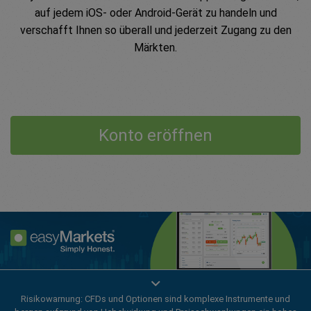
auf jedem iOS- oder Android-Gerät zu handeln und
verschafft Ihnen so überall und jederzeit Zugang zu den
Märkten.
Konto eröffnen
Verbessern Sie Ihr Trading-Erlebnis mit der
Risikowarnung: CFDs und Optionen sind komplexe Instrumente und
easyMarkets App