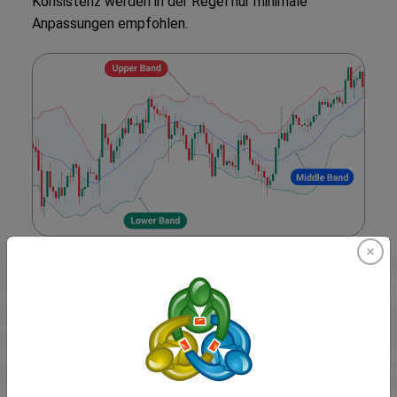
Konsistenz werden in der Regel nur minimale
Anpassungen empfohlen.
Überkauft
vs.
Überverkauft
Bollinger-Bänder® sind besonders nützlich, um
überdehnte Marktbedingungen zu erkennen.
Überkauft