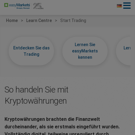
Home
Learn Centre
Start Trading
Lernen Sie
Entdecken Sie das
Lerne
easyMarkets
Trading
k
kennen
So handeln Sie mit
Kryptowährungen
Kryptowährungen brachten die Finanzwelt
durcheinander, als sie erstmals eingeführt wurden.
Vollständig digital, teilweise unreguliert durch