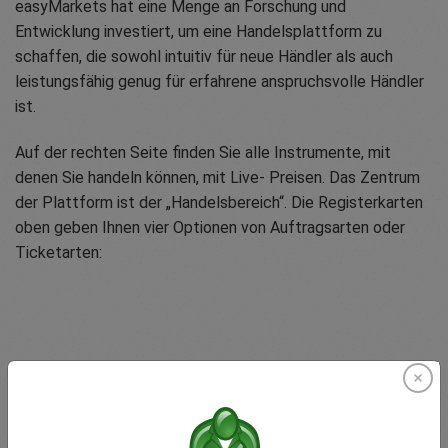
easyMarkets hat eine Menge an Forschung und
Entwicklung investiert, um eine Handelsplattform zu
schaffen, die sowohl intuitiv für neue Händler als auch
leistungsfähig genug für erfahrene anspruchsvolle Händler
ist.
Auf der rechten Seite finden Sie alle Instrumente, mit
denen Sie handeln können, mit Live- Preisen. Das Zentrum
der Plattform ist der „Handelsbereich“. Die Registerkarten
oben geben Ihnen vier Optionen von Auftragsarten oder
Ticketarten:
Day Trade
Unkomplizierter Kauf- oder Verkaufsauftrag, beliebt
bei Day Tradern oder Hoch- frequenzhändlern. Dieses