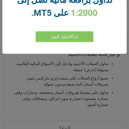
0.00
Total Premium
1:2000
على MT5.
يداع أموال
ابدأ التداول اليوم
تداول زوج الجنيه الإسترليني/الكرونة السويدية - كصفقة فورية
أو خيار فانيلا للعملات الأجنبية
تداول العملات الأجنبية وادخل إلى الأسواق المالية العالمية
بسيولة (عرض) عميقة
جميع أزواج العملات على منصة إيزي ماركتس تتميز
بفروقات أسعار ثابتة ضيقة وبدون عمولة
تداول على منصتنا بفروقات أسعار منخفضة، وخيارات وقف
خسارة مضمونة اختيارية بدون انزلاق، ومسافات وقف
خسارة أضيق
البدء؟