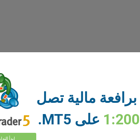
برافعة مالية تصل
1:20
على MT5.
ابدأ التدا