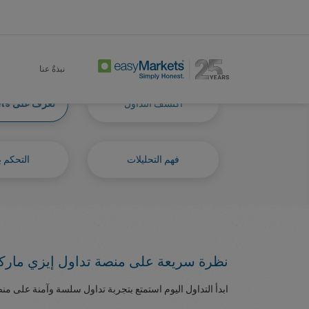
 To Know Easymarkets
Learn Centre
Home
نبذةٌ عنا
اكتشف التداول
تعرف على easyMarkets
فهم التحليلات
التحكم ب
نظرة سريعة على منصة تداول إيزي مار
ابدأ التداول اليوم استمتع بتجربة تداول سلسة وآمنة على من