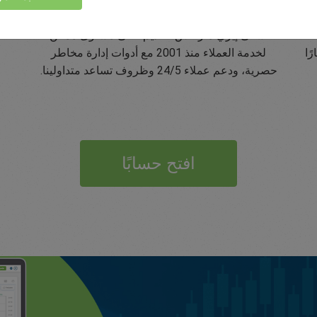
تقييم 5 نجوم على Trustpilot
تسعى إيزي ماركتس لتقديم أعلى مستوى ممكن
تطب
ًا
لخدمة العملاء منذ 2001 مع أدوات إدارة مخاطر
حصرية، ودعم عملاء 24/5 وظروف تساعد متداولينا.
افتح حسابًا