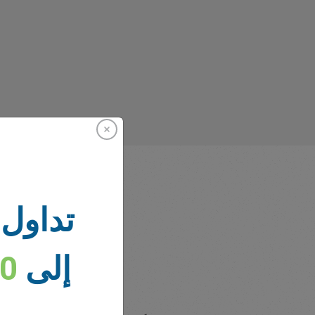
تداول 
إلى
00