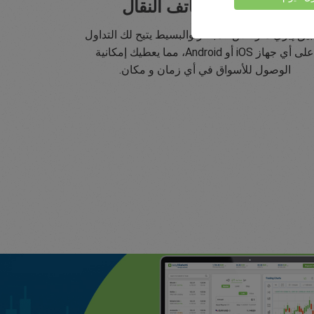
تداول على الهاتف النقال
يق إيزي ماركتس المُبتكر والبسيط يتيح لك التداول
على أي جهاز iOS أو Android، مما يعطيك إمكانية
الوصول للأسواق في أي زمان و مكان.