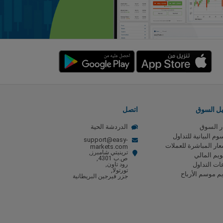
يل السوق
اتصل
ر السوق
الدردشة الحية
وم البيانية للتداول
support@easy-
عار المباشرة للعملات
markets.com
ترينيتي شامبرز,
ويم المالي
ص.ب 4301,
ت التداول
رود تاون,
تورتولا,
م موسم الأرباح
جزر فيرجين البريطانية