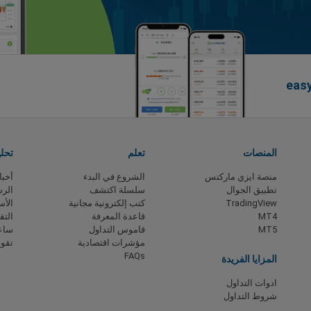
المنصات
تعلم
تحل
منصة ايزي ماركتس
الشروع في البدء
أخبا
تطبيق الجوال
سلسلة اكتشف
الرس
TradingView
كتب إلكترونية مجانية
الأس
MT4
قاعدة المعرفة
التق
MT5
قاموس التداول
ساعا
مؤشرات اقتصادية
تقوي
FAQs
المزايا الفريدة
ادوات التداول
شروط التداول