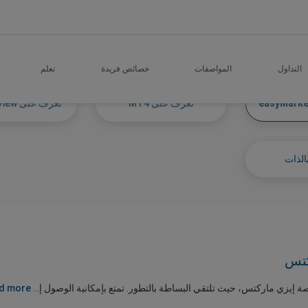
Get
التداول
المواصفات
خصائص فريدة
تعلم
تعرف على MT4
تعرف على TradingView
الذات
كتس
صة إيزي ماركتس، حيث تلتقي البساطة بالتطور. تمتع بإمكانية الوصول إ...
d more