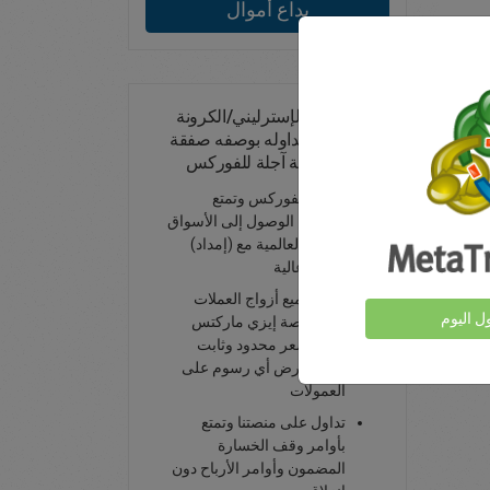
يداع أموال
تداول الجنيه الإسترليني/الكرونة
الدانماركية - تداوله بوصفه صفقة
فورية أو صفقة آجلة للفوركس
تداول الفوركس وتمتع
بإمكانية الوصول إلى الأسواق
المالية العالمية مع (إمداد)
سيولة عالية
تتمتع جميع أزواج العملات
ول اليوم
على منصة إيزي ماركتس
بفرق سعر محدود وثابت
وعدم فرض أي رسوم على
العمولات
تداول على منصتنا وتمتع
بأوامر وقف الخسارة
المضمون وأوامر الأرباح دون