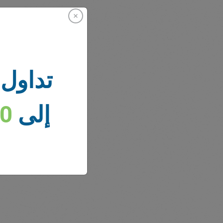
تداول 
أخبار 
إلى
00