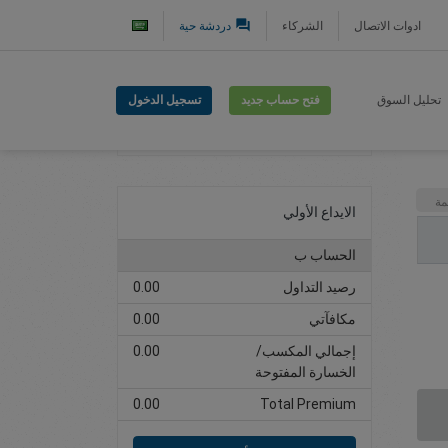
question_answer
ادوات الاتصال
الشركاء
دردشة حية
فتح حساب جديد
تسجيل الدخول
تحليل السوق
افتح حساب تداول
مة
الايداع الأولي
الحساب ب
رصيد التداول
0.00
مكافآتي
0.00
إجمالي المكسب/
0.00
الخسارة المفتوحة
0.00
Total Premium