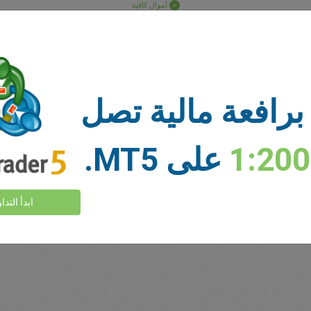
أموال كافية
وقف الخسارة
أخذ الربح
برافعة مالية تصل
السوق
عرض المزيد >
1:20
على MT5.
ابدأ التدا