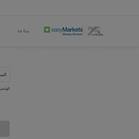
نبذةٌ عنا
المب
الهامش