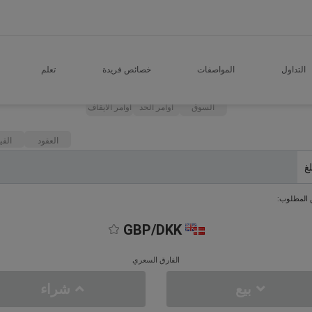
التداول
المواصفات
خصائص فريدة
تعلم
السوق
اوامر الحد
اوامر الايقاف
العقود
القي
لغ
 المطلوب:
GBP/DKK
الفارق السعري
بيع
شراء