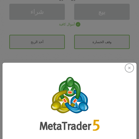
بيع
شراء
أموال كافية
وقف الخسارة
أخذ الربح
افتح حساب تداول
الايداع الأولي
الحساب ب
رصيد التداول
0.00
مكافآتي
0.00
إجمالي المكسب/الخسارة المفتوحة
0.00