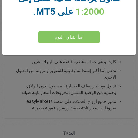
1:2000
على MT5.
0.00
Total Premium
يداع أموال
ابدأ التداول اليوم
تداول كاردانو ADA / USD كتداول فوري (سبوت)
كاردانو هي عملة مشفرة قائمة على البلوك تشين
تدعي أنها أكثر إستدامة وقابلية للتطوير ومرونة من الحلول
الأخرى
تداول مع خيار إيقاف الخسارة المضمون بدون انزلاق،
وحماية من الرصيد السلبي، وفروقات أسعار ثابتة ضيقة
تتميز جميع أزواج العملات على منصة easyMarkets
بفروقات أسعار ثابتة ضيقة ورسوم عمولة صفرية
البدء؟