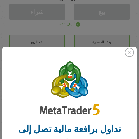
بيع
شراء
أموال كافية
وقف الخسارة
أخذ الربح
افتح حساب تداول
الايداع الأولي
الحساب ب
رصيد التداول
0.00
تداول برافعة مالية تصل إلى
مكافآتي
0.00
إجمالي المكسب/الخسارة المفتوحة
0.00