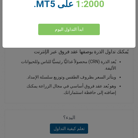
1:2000
على MT5.
0.00
Total Premium
يداع أموال
ابدأ التداول اليوم
يُمكنك تداول الذرة بوصفها عقد فروق عبر الإنترنت
يُعد الذرة (CRN) محصولاً غذائيًّا رئيسيًّا للناس وللحيوانات
الأليفة.
ويتأثر السعر بظروف الطقس وتوزيع سلسلة الإمداد.
وهو يُعد عقد فروق أساسي في مجال الزراعة يمكنك
إضافته إلى حافظة استثماراتك.
البدء؟
تعلم كيفية التداول