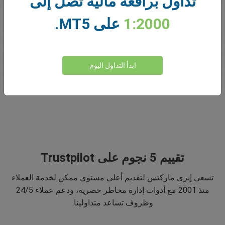
تداول برافعة مالية تصل إلى
1:2000
على MT5.
نبتكر منذ 2001
تخدم إيزي ماركتس عملاءها منذ 2001. سعينا منذ البداية لتقديم
أكثر المنتجات والأدوات والخدمات ابتكارًا لعملائنا.
ابدأ التداول اليوم
تقييم 5 نجوم على Trustpilot
تسعى إيزي ماركتس لتقديم أعلى مستوى ممكن لخدمة العملاء
منذ 2001 مع أدوات إدارة مخاطر حصرية، ودعم عملاء 24/5
وظروف تساعد متداولينا.