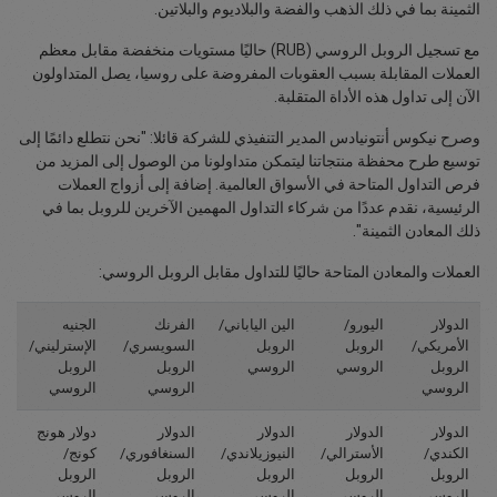
الثمينة بما في ذلك الذهب والفضة والبلاديوم والبلاتين.
مع تسجيل الروبل الروسي (RUB) حاليًا مستويات منخفضة مقابل معظم
العملات المقابلة بسبب العقوبات المفروضة على روسيا، يصل المتداولون
الآن إلى تداول هذه الأداة المتقلبة.
وصرح نيكوس أنتونيادس المدير التنفيذي للشركة قائلا: "نحن نتطلع دائمًا إلى
توسيع طرح محفظة منتجاتنا ليتمكن متداولونا من الوصول إلى المزيد من
فرص التداول المتاحة في الأسواق العالمية. إضافة إلى أزواج العملات
الرئيسية، نقدم عددًا من شركاء التداول المهمين الآخرين للروبل بما في
ذلك المعادن الثمينة".
العملات والمعادن المتاحة حاليًا للتداول مقابل الروبل الروسي:
الدولار
اليورو/
الين الياباني/
الفرنك
الجنيه
الأمريكي/
الروبل
الروبل
السويسري/
الإسترليني/
الروبل
الروسي
الروسي
الروبل
الروبل
الروسي
الروسي
الروسي
الدولار
الدولار
الدولار
الدولار
دولار هونج
الكندي/
الأسترالي/
النيوزيلاندي/
السنغافوري/
كونج/
الروبل
الروبل
الروبل
الروبل
الروبل
الروسي
الروسي
الروسي
الروسي
الروسي