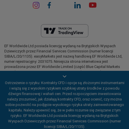
EF Worldwide Ltd posiada licencję wydaną na Brytyjskich Wyspach
Dziewiczych przez Financial Services Commission (numer licencji
SIBA/L/20/1135). easyMarkets jest nazwą handlową EF Worldwide Ltd,
numer rejestracyjny: 2031075. Niniejsza strona internetowa jest
prowadzona przez EF Worldwide Limited (część Blue Capital Markets
Group). Niniejsza strona internetowa nie jest skierowana do
mieszkańców Japonii i Indii.
Ostrzeżenie o ryzyku: Kontrakty CFD i opcje są złożonymi instrumentami
Regiony objęte ograniczeniami:
EF Worldwide Ltd nie świadczy
i wiążą się z wysokim ryzykiem szybkiej utraty środków z powodu
usług mieszkańcom niektórych regionów, takich jak Stany Zjednoczone
dźwigni finansowej i wahań cen. Przed rozpoczęciem inwestowania
Ameryki, Izrael, Kolumbia Brytyjska, Manitoba, Quebec, Ontario,
należy zrozumieć, jak działają kontrakty CFD, oraz ocenić, czy można
Afganistan, Białoruś, Kuba, Iran, Libia, Mjanma, Nikaragua, Korea
sobie pozwolić na podjęcie wysokiego ryzyka utraty zainwestowanego
Północna, Panama, Federacja Rosyjska, Seszele i Wenezuela.
kapitału. Należy upewnić się, że w pełni rozumie się związane z tym
easyMarkets jest zarejestrowanym znakiem towarowym. Copyright ©
ryzyko. EF Worldwide Ltd posiada licencję wydaną na Brytyjskich
2001– 2026. Wszelkie prawa zastrzeżone.
Wyspach Dziewiczych przez Financial Services Commission (numer
licencji SIBA/L/20/1135).