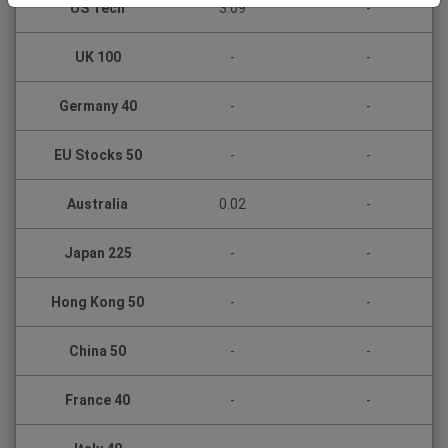
US Tech
3.09
-
UK 100
-
-
Germany 40
-
-
EU Stocks 50
-
-
Australia
0.02
-
Japan 225
-
-
Hong Kong 50
-
-
China 50
-
-
France 40
-
-