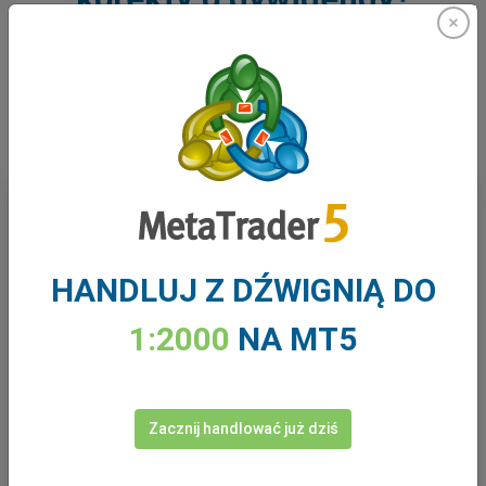
This Week
Cash Indices
Shares
HANDLUJ Z DŹWIGNIĄ DO
Swipe
1:2000
NA MT5
Instrument
Monday
10/08
Tuesday
11/08
US 500
0.79
0.22
Zacznij handlować już dziś
US 30
11.65
3.98