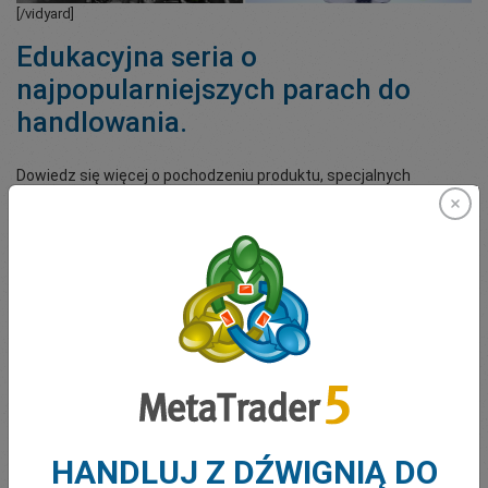
[/vidyard]
Edukacyjna seria o
najpopularniejszych parach do
handlowania.
Dowiedz się więcej o pochodzeniu produktu, specjalnych
powiązaniach z USD i innymi produktami, a także tego, jakie
wydarzenia zmieniają kurs i mogą nim wstrząsnąć, wpływając na
cenę. Wraz z Jamesem dowiesz się więcej o metalach, parach
forexowych, S&P 500, towarach i indeksach, oglądając tę
niesamowitą serię.
Playlista filmów [3]. Długość filmów ok. 4½ minuty
Darmowe eBooki
HANDLUJ Z DŹWIGNIĄ DO