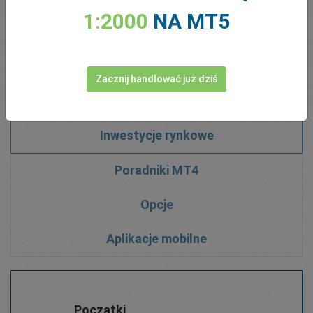
Pobierz dowolne z 10 eBooków, dostępnych dla
1:2000
NA MT5
klientów easyMarkets. Opisują one wszystko, od
handlu i analizy technicznej, aż po opis popularnego
MT4 i aplikacji do handlowania easyMarkets:
Zacznij handlować już dziś
Inwestycje rynkowe
Poradniki MT4
Opcje
Aplikacje mobilne
Początki