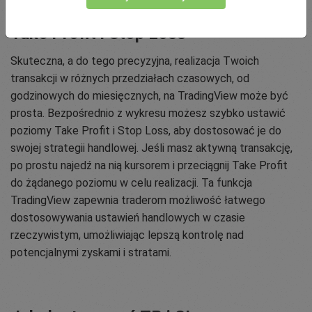
Take Profit i Stop Loss
Skuteczna, a do tego precyzyjna, realizacja Twoich
transakcji w różnych przedziałach czasowych, od
godzinowych do miesięcznych, na TradingView może być
prosta. Bezpośrednio z wykresu możesz szybko ustawić
poziomy Take Profit i Stop Loss, aby dostosować je do
swojej strategii handlowej. Jeśli masz aktywną transakcję,
po prostu najedź na nią kursorem i przeciągnij Take Profit
do żądanego poziomu w celu realizacji. Ta funkcja
TradingView zapewnia traderom możliwość łatwego
dostosowywania ustawień handlowych w czasie
rzeczywistym, umożliwiając lepszą kontrolę nad
potencjalnymi zyskami i stratami.