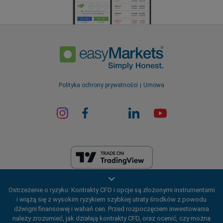
Polityka ochrony prywatności
Umowa
EF Worldwide Ltd posiada licencję wydaną na Brytyjskich Wyspach
Ostrzeżenie o ryzyku: Kontrakty CFD i opcje są złożonymi instrumentami
Dziewiczych przez Financial Services Commission (numer licencji
i wiążą się z wysokim ryzykiem szybkiej utraty środków z powodu
SIBA/L/20/1135). easyMarkets jest nazwą handlową EF Worldwide Ltd,
dźwigni finansowej i wahań cen. Przed rozpoczęciem inwestowania
numer rejestracyjny: 2031075. Niniejsza strona internetowa jest
należy zrozumieć, jak działają kontrakty CFD, oraz ocenić, czy można
prowadzona przez EF Worldwide Limited (część Blue Capital Markets