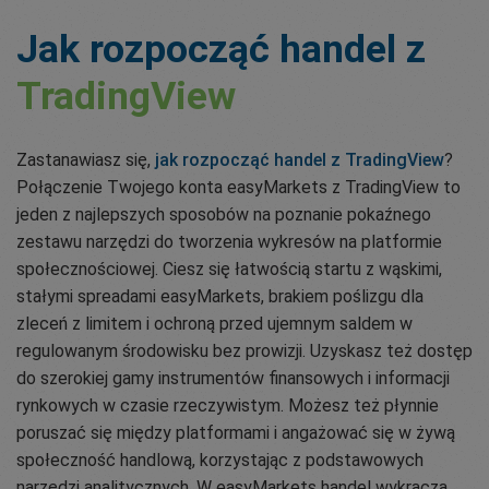
Jak rozpocząć handel z
TradingView
Zastanawiasz się,
jak rozpocząć handel z TradingView
?
Połączenie Twojego konta easyMarkets z TradingView to
jeden z najlepszych sposobów na poznanie pokaźnego
zestawu narzędzi do tworzenia wykresów na platformie
społecznościowej. Ciesz się łatwością startu z wąskimi,
stałymi spreadami easyMarkets, brakiem poślizgu dla
zleceń z limitem i ochroną przed ujemnym saldem w
regulowanym środowisku bez prowizji. Uzyskasz też dostęp
do szerokiej gamy instrumentów finansowych i informacji
rynkowych w czasie rzeczywistym. Możesz też płynnie
poruszać się między platformami i angażować się w żywą
społeczność handlową, korzystając z podstawowych
narzędzi analitycznych. W easyMarkets handel wykracza