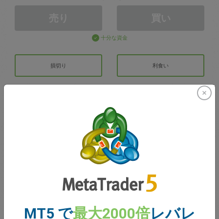
売り
買い
十分な資金
損切り
利食い
取引アカウントの作成
アカウントの管理
での取引
取引のための残高
0.00
ボーナス
0.00
MT5 で
最大2000倍
レバレ
合計のオープン損益
0.00