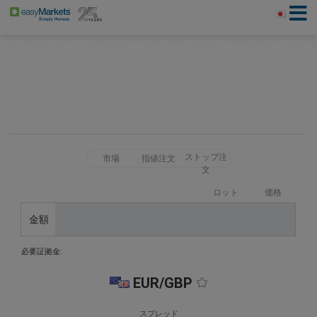
ストップ注
市場
指値注文
文
ロット
価格
金額
必要証拠金:
EUR/GBP
スプレッド