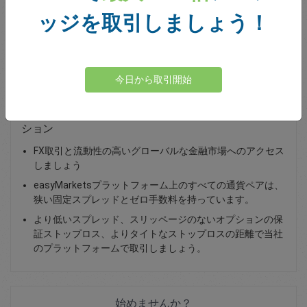
ッジを取引しましょう！
Total Premium
0.00
資金を入金
今日から取引開始
EUR/GBPの取引 - スポット取引または為替バニラオプ
ション
FX取引と流動性の高いグローバルな金融市場へのアクセス
しましょう
easyMarketsプラットフォーム上のすべての通貨ペアは、
狭い固定スプレッドとゼロ手数料を持っています。
より低いスプレッド、スリッページのないオプションの保
証ストップロス、よりタイトなストップロスの距離で当社
のプラットフォームで取引しましょう。
始めませんか？