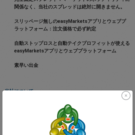
関係なく、当社のスプレッドは絶対に開きません。
スリッページ無しのeasyMarketsアプリとウェブプ
ラットフォーム：注文価格で必ず約定
自動ストップロスと自動テイクプロフィットが使える
easyMarketsアプリとウェブプラットフォーム
素早い出金
当社について
2001年の創業から、当社は個人投資家のお客様が取引目
標を達成するためのツールと環境を提供してきました。隠
れ手数料を一切課すことなく、透明な価格保証を行ってき
たことが企業努力の筆頭です。easyMarketsの自社取引プ
ラットフォームとMT4の両方がパソコンとスマホの両方で