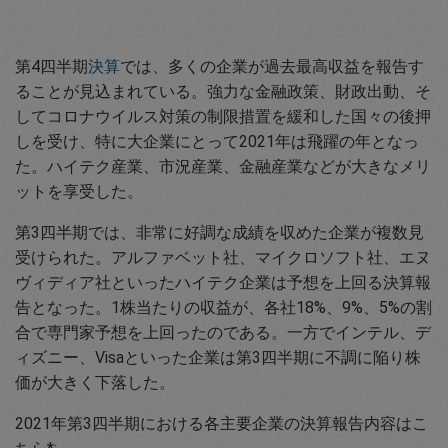
第4四半期
決算
では、多くの企業が過去最高収益を報告す
ることが見込まれている。強力な金融政策、財政出動、そ
してコロナウイルス対策の制限措置を緩和した国々の後押
しを受け、特に大企業にとって2021年は飛躍の年となっ
た。ハイテク産業、市況産業、金融産業などが大きなメリ
ットを享受した。
第3四半期では、非常に好調な成績を収めた企業が複数見
受けられた。アルファベット社、マイクロソフト社、エヌ
ヴィディア社といったハイテク企業は予想を上回る決算報
告となった。1株当たりの収益が、各社18%、9%、5%の割
合で専門家予想を上回ったのである。一方でインテル、デ
ィズニー、Visaといった企業は第3四半期に不調に陥り株
価が大きく下落した。
2021年第3四半期における各主要企業の決算報告内容はこ