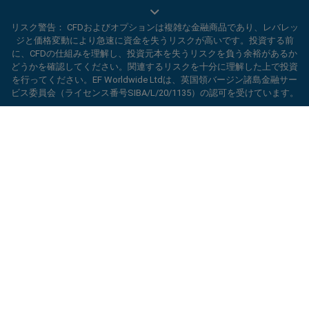
EF Worldwide Ltdは、英領バージン諸島の金融サービス委員会（ライセ
リスク警告： CFDおよびオプションは複雑な金融商品であり、レバレッ
ンス番号SIBA/L/20/1135）から認可を受けています。 easyMarketsは、
ジと価格変動により急速に資金を失うリスクが高いです。投資する前
EF Worldwide Ltd（登録番号：2031075）の商号です。このウェブサイ
に、CFDの仕組みを理解し、投資元本を失うリスクを負う余裕があるか
トは、EF Worldwide Limited（Blue Capital Markets Group傘下）によっ
どうかを確認してください。関連するリスクを十分に理解した上で投資
て運営されています。このウェブサイトは、日本およびインドの居住者
を行ってください。EF Worldwide Ltdは、英国領バージン諸島金融サー
を対象としていません。
ビス委員会（ライセンス番号SIBA/L/20/1135）の認可を受けています。
制限地域：
EF Worldwide Ltdは、アメリカ合衆国、イスラエル、ブリテ
ard_arrow_left
ard_arrow_left
ard_arrow_left
ard_arrow_left
ard_arrow_left
ard_arrow_left
ard_arrow_left
当社とチャットしましょう！
当社とチャットしましょう！
連絡する
当社とチャットしましょう！
当社とチャットしましょう！
当社とチャットしましょう！
ィッシュコロンビア州、マニトバ州、ケベック州、オンタリオ州、アフ
ガニスタン、ベラルーシ、キューバ、イラン、リビア、ミャンマー、ニ
当社までメッセージをお寄せくだ
こんにちは！easyMarketsへようこそ。何
カラグア、北朝鮮、パナマ、ロシア連邦、セーシェル、ベネズエラなど
メッセンジャー
call
WhatsApp
1. 下記のQRコードをスキャンして下さい
さい
の特定の地域の居住者にはサービスを提供していません。
かご質問ある場合や、サポートが必要な場合
は当社がいつでもお手伝いいたします。どう
easyMarketsは登録商標です。Copyright © 2001 - 2026. All rights
1. Add the following
easyMarkets
number
ぞお楽しみください。
reserved.
1.Facebookで
easyMarkets
にいいねをする
2.チャットを開始！
call
+357 25 828 899
to your contact list +357 99 248 926
かフォローをしてください
1.QQをオープンして、easyForex易信
WeChatの受付時間は
キャンセル
チャットを開始!
2.WhatsAppを開き、今追加した番号を選択
(800128208)を探してください
2.メッセンジャーを開き、
easyMarkets
を
月曜から金曜の8:00-22:00
GMT +2
してください
探してください
2.チャットを開始！
折り返し連絡のリクエスト
3.チャットを開始
3.チャットを開始
We accept WhatsApp chat requests
We accept Facebook chat requests
Monday-Thursday: 08:00–21:00
GMT +2
Monday-Thursday: 08:00–21:00
GMT +2