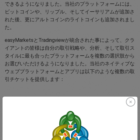
できるようになりました。当社のプラットフォームには、
ビットコインや、リップル、そしてイーサリアムが追加さ
れた後、更にアルトコインのライトコインも追加されまし
た。
easyMarketsとTradingviewが統合された事によって、クラ
イアントの皆様は自分の取引戦略や、分析、そして取引ス
タイルに最も合ったプラットフォームを複数の選択肢から
お選びいただけるようになりました。当社のネイティブな
ウェブプラットフォームとアプリは以下のような複数の取
引チケットを提供します：
デイトレード
シンプルな成行き注文タイプの取引で、取引サイズや売買
を選択する事ができます。予想外のイベントや急激な損失