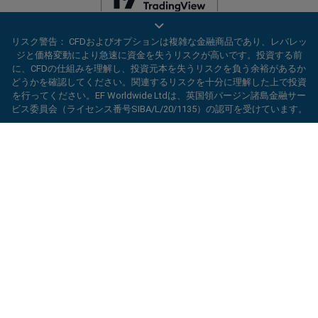
EF Worldwide Ltdは、英領バージン諸島の金融サービス委員会（ライセ
リスク警告： CFDおよびオプションは複雑な金融商品であり、レバレッ
ンス番号SIBA/L/20/1135）から認可を受けています。 easyMarketsは、
ジと価格変動により急速に資金を失うリスクが高いです。投資する前
EF Worldwide Ltd（登録番号：2031075）の商号です。このウェブサイ
に、CFDの仕組みを理解し、投資元本を失うリスクを負う余裕があるか
トは、EF Worldwide Limited（Blue Capital Markets Group傘下）によっ
どうかを確認してください。関連するリスクを十分に理解した上で投資
て運営されています。このウェブサイトは、日本およびインドの居住者
を行ってください。EF Worldwide Ltdは、英国領バージン諸島金融サー
を対象としていません。
ビス委員会（ライセンス番号SIBA/L/20/1135）の認可を受けています。
制限地域：
EF Worldwide Ltdは、アメリカ合衆国、イスラエル、ブリテ
ard_arrow_left
ard_arrow_left
ard_arrow_left
ard_arrow_left
ard_arrow_left
ard_arrow_left
ard_arrow_left
当社とチャットしましょう！
当社とチャットしましょう！
連絡する
当社とチャットしましょう！
当社とチャットしましょう！
当社とチャットしましょう！
ィッシュコロンビア州、マニトバ州、ケベック州、オンタリオ州、アフ
ガニスタン、ベラルーシ、キューバ、イラン、リビア、ミャンマー、ニ
当社までメッセージをお寄せくだ
こんにちは！easyMarketsへようこそ。何
カラグア、北朝鮮、パナマ、ロシア連邦、セーシェル、ベネズエラなど
メッセンジャー
call
WhatsApp
1. 下記のQRコードをスキャンして下さい
さい
の特定の地域の居住者にはサービスを提供していません。
かご質問ある場合や、サポートが必要な場合
は当社がいつでもお手伝いいたします。どう
easyMarketsは登録商標です。Copyright © 2001 - 2026. All rights
1. Add the following
easyMarkets
number
ぞお楽しみください。
reserved.
1.Facebookで
easyMarkets
にいいねをする
2.チャットを開始！
call
+357 25 828 899
to your contact list +357 99 248 926
かフォローをしてください
1.QQをオープンして、easyForex易信
WeChatの受付時間は
キャンセル
チャットを開始!
2.WhatsAppを開き、今追加した番号を選択
(800128208)を探してください
2.メッセンジャーを開き、
easyMarkets
を
月曜から金曜の8:00-22:00
GMT +2
してください
探してください
2.チャットを開始！
折り返し連絡のリクエスト
3.チャットを開始
3.チャットを開始
We accept WhatsApp chat requests
We accept Facebook chat requests