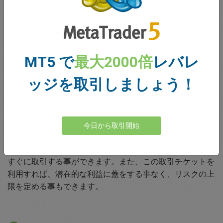
からクライアントの皆様を保護するために、オープンな全
ての取引にストップロスがフィーチャーされています(ス
トップロスは調整可能であるだけでなく無料で誰でも利用
できます)。また、少額の料金を支払えば最大で6時間まで
損失の出た取引を取り消す事ができるユニークなツールで
MT5 で
最大2000倍
レバレ
あるdealCancellationもご利用いただけます。
ッジを取引しましょう！
easyTrade
オプションベースの取引に基づいているので、マージン要
今日から取引開始
件やスプレッド無しで取引する事ができます。
easyMarketsを利用すれば、市場が最も動いているときに
すぐに取引する事ができます。また、この取引チケットを
利用すれば、潜在的な利益に蓋をする事なく、リスクの上
限を定める事もできます。